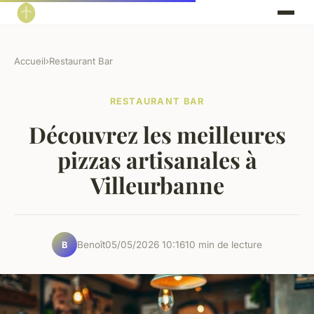
Accueil
›
Restaurant Bar
RESTAURANT BAR
Découvrez les meilleures
pizzas artisanales à
Villeurbanne
Benoît
05/05/2026 10:16
10 min de lecture
B