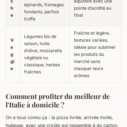
c
équilibre avec une
épinards, fromages
h
pointe d’acidité au
fondants, parfois
e
final
truffe
Fraîche et légère,
Légumes bio de
V
textures variées,
saison, huile
e
idéale pour sublimer
d’olive, mozzarella
g
les produits du
végétale ou
gi
marché sans
classique, herbes
e
masquer leurs
fraîches
arômes
Comment profiter du meilleur de
l'Italie à domicile ?
On a tous connu ça : la pizza livrée, arrivée molle,
huileuse, avec une croûte qui ressemble à du carton.