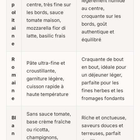
légèrement humide
p
centre, très fine sur
au centre,
ol
les bords, sauce
croquante sur les
it
tomate maison,
bords, goût
ai
mozzarella fior di
authentique et
n
latte, basilic frais
équilibré
e
R
Craquante de bout
Pâte ultra-fine et
o
en bout, idéale pour
croustillante,
m
un déjeuner léger,
garniture légère,
ai
parfaite pour les
cuisson rapide à
n
fines herbes et les
haute température
e
fromages fondants
Sans sauce tomate,
Bl
Riche et onctueuse,
base crème fraîche
a
saveurs douces et
ou ricotta,
n
terreuses, parfait
champignons,