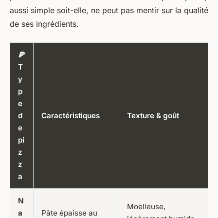
aussi simple soit-elle, ne peut pas mentir sur la qualité
de ses ingrédients.
🍕
T
y
p
e
d
Caractéristiques
Texture & goût
e
pi
z
z
a
N
Moelleuse,
a
Pâte épaisse au