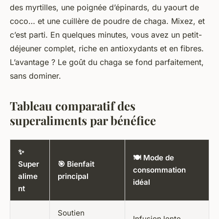
des myrtilles, une poignée d’épinards, du yaourt de
coco… et une cuillère de poudre de chaga. Mixez, et
c’est parti. En quelques minutes, vous avez un petit-
déjeuner complet, riche en antioxydants et en fibres.
L’avantage ? Le goût du chaga se fond parfaitement,
sans dominer.
Tableau comparatif des
superaliments par bénéfice
✨
🍽️ Mode de
Super
🎯 Bienfait
consommation
alime
principal
idéal
nt
Soutien
Infusion lente,