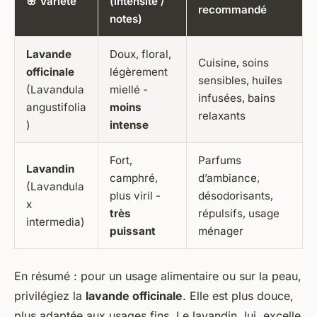
🌸 Variété
(intensité /
recommandé
notes)
Lavande
Doux, floral,
Cuisine, soins
officinale
légèrement
sensibles, huiles
(Lavandula
miellé -
infusées, bains
angustifolia
moins
relaxants
)
intense
Fort,
Parfums
Lavandin
camphré,
d’ambiance,
(Lavandula
plus viril -
désodorisants,
x
très
répulsifs, usage
intermedia)
puissant
ménager
En résumé : pour un usage alimentaire ou sur la peau,
privilégiez la
lavande officinale
. Elle est plus douce,
plus adaptée aux usages fins. Le lavandin, lui, excelle