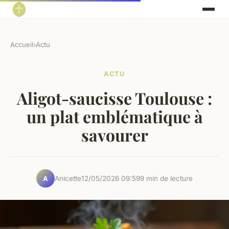
Accueil
›
Actu
ACTU
Aligot-saucisse Toulouse :
un plat emblématique à
savourer
Anicette
12/05/2026 09:59
9 min de lecture
A