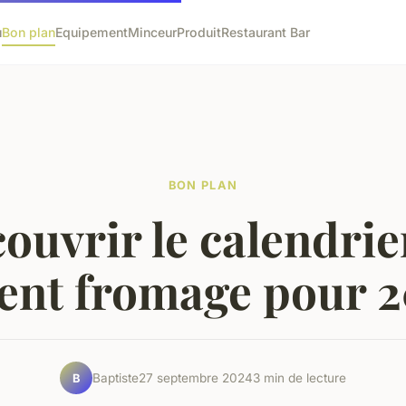
u
Bon plan
Equipement
Minceur
Produit
Restaurant Bar
BON PLAN
ouvrir le calendrie
vent fromage pour 
Baptiste
27 septembre 2024
3 min de lecture
B