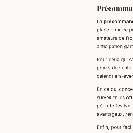
Précommand
La
précommande
place pour ce pr
amateurs de from
anticipation ga
Pour ceux qui 
points de vente 
calendriers-ave
En ce qui conce
surveiller les o
période festive
avantageux, ren
Enfin, pour faci