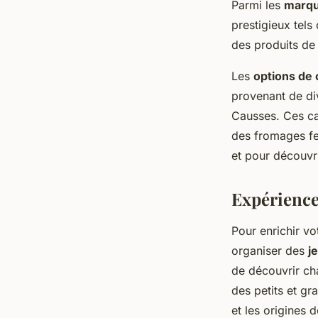
Parmi les
marqu
prestigieux tels
des produits de 
Les
options de
provenant de div
Causses. Ces cal
des fromages fe
et pour découvri
Expérience
Pour enrichir v
organiser des
j
de découvrir cha
des petits et g
et les origines