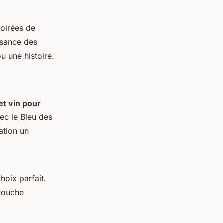
soirées de
ssance des
 une histoire.
et vin pour
ec le Bleu des
ation un
hoix parfait.
 touche