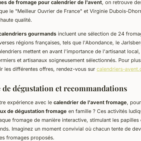
es de fromage pour calendrier de l'avent
, on retrouve d
 que le "Meilleur Ouvrier de France" et Virginie Dubois-Dhor
haute qualité.
 calendriers gourmands
incluent une sélection de 24 fromag
erses régions françaises, tels que l'Abondance, le Jarlsberg
endriers mettent en avant l'importance de l'artisanat local
rmiers et artisanaux soigneusement sélectionnés. Pour plus
r les différentes offres, rendez-vous sur
calendriers-avent
 de dégustation et recommandations
otre expérience avec le
calendrier de l'avent fromage
, pou
eux de dégustation fromage
en famille ? Ces activités ludi
que fromage de manière interactive, stimulant les papilles e
rands. Imaginez un moment convivial où chacun tente de dev
 des fromages proposés.