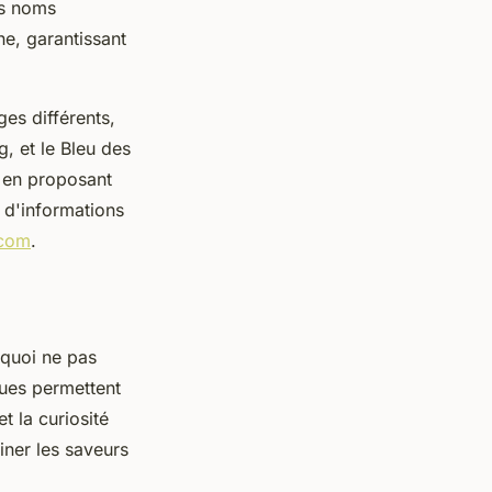
es noms
ne, garantissant
es différents,
, et le Bleu des
, en proposant
 d'informations
.com
.
rquoi ne pas
ques permettent
t la curiosité
iner les saveurs