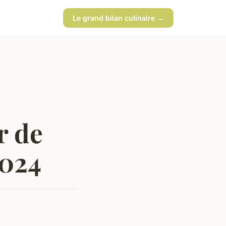
Le grand bilan culinaire →
r de
2024