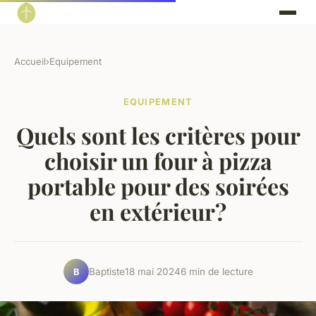
Accueil
›
Equipement
EQUIPEMENT
Quels sont les critères pour
choisir un four à pizza
portable pour des soirées
en extérieur?
Baptiste
18 mai 2024
6 min de lecture
B